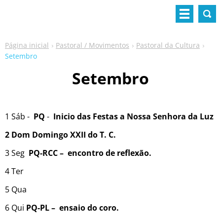
Página inicial
Pastoral / Movimentos
Pastoral da Cultura
Setembro
Setembro
1 Sáb -
PQ
-
Inicio das Festas a Nossa Senhora da Luz
2 Dom Domingo XXII do T. C.
3 Seg
PQ-RCC
– encontro de reflexão.
4 Ter
5 Qua
6 Qui
PQ-PL –
ensaio do coro.